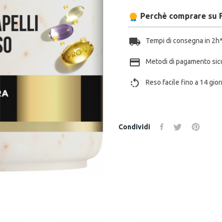
Perchè comprare su 
local_shipping
Tempi di consegna in 2h
payment
Metodi di pagamento sic
rotate_left
Reso facile fino a 14 gior
Condividi