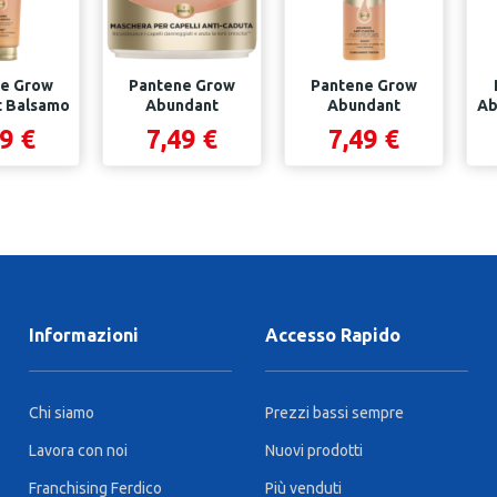
e Grow
Pantene Grow
Pantene Grow
 Balsamo
Abundant
Abundant
Ab
 Ml
Maschera 300 Ml
Shampoo 290 Ml
9 €
7,49 €
7,49 €
Informazioni
Accesso Rapido
Chi siamo
Prezzi bassi sempre
Lavora con noi
Nuovi prodotti
Franchising Ferdico
Più venduti