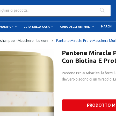
ato dalle 9.00 alle 20.00
MARCHI
MAKE-UP
CURA DELLA CASA
CURA DEGLI ANIMALI
shampoo - Maschere - Lozioni
Pantene Miracle Pro-v Maschera Morbi
Pantene Miracle P
Con Biotina E Pro
Pantene Pro-V Miracles: la formul
davvero bisogno di un miracolo! La
Pro-V alla Biotina e alle Proteine 
Intenso di Pantene è il trattamento 
mèches, che li rende setosi al tatt
PRODOTTO M