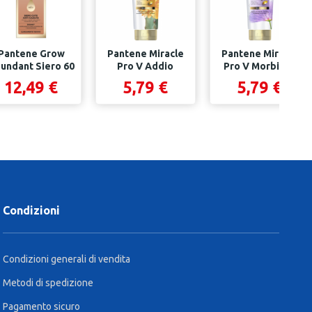
Pantene Grow
Pantene Miracle
Pantene Miracle
undant Siero 60
Pro V Addio
Pro V Morbidi E
ML
Crespo Con
Setosi Con...
12,49 €
5,79 €
5,79 €
Biotina,...
Condizioni
Condizioni generali di vendita
Metodi di spedizione
Pagamento sicuro