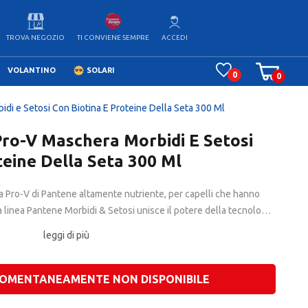
TROVA NEGOZIO
ACCEDI
TI CONVIENE SEMPRE
VOLANTINO
SOLARI
0
0
di e Setosi Con Biotina E Proteine Della Seta 300 Ml
ro-V Maschera Morbidi E Setosi
teine Della Seta 300 Ml
a Pro-V di Pantene altamente nutriente, per capelli che hanno
 linea Pantene Morbidi & Setosi unisce il potere della tecnologia
della Seta Idrolizzate. La maschera per capelli SOS Capelli
leggi di più
riparatore per capelli danneggiati, sfibrati, trattati o con
o.
OMENTANEAMENTE NON DISPONIBILE