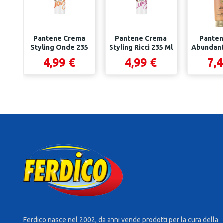
Pantene Crema
Pantene Crema
Panten
Styling Onde 235
Styling Ricci 235 Ml
Abundant
Ml
250
4,99 €
4,99 €
7,4
Ferdico nasce nel 2002, da anni vende prodotti per la cura della