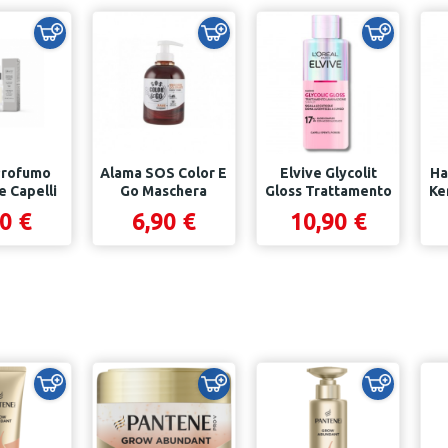
Profumo
Alama SOS Color E
Elvive Glycolit
Ha
e Capelli
Go Maschera
Gloss Trattamento
Ke
tte 50 Ml
Colorante Rame...
Laminazione...
0 €
6,90 €
10,90 €