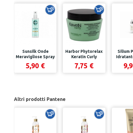
Sunsilk Onde
Harbor Phytorelax
Silium 
Meravigliose Spray
Keratin Curly
Idratant
Effetto...
Maschera...
Dolce La
5,90 €
7,75 €
9,9
Altri prodotti Pantene