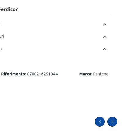
Ferdico?
chevron_left
*
chevron_left
uri
chevron_left
ni
Riferimento:
8700216251044
Marca:
Pantene