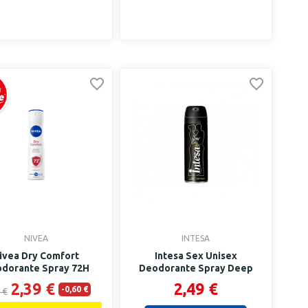
NIVEA
INTESA
ivea Dry Comfort
Intesa Sex Unisex
dorante Spray 72H
Deodorante Spray Deep
150ml
Night...
2,39 €
2,49 €
-0,60 €
 €