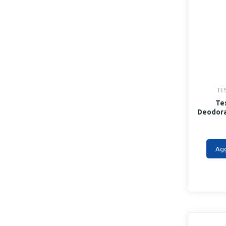
TE
Te
Deodoran
Agg