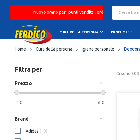
Nuovo orario per i punti vendita Ferdico: Orario continu
CURA DELLA PERSONA
PROFUMI
Home
Cura della persona
Igiene personale
Deodora
Filtra per
Ci sono 208 
Prezzo
1
€
6
€
Brand
Adidas
10