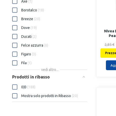
Axe
1
Borotalco
18
Breeze
20
Dove
19
Nivea 
Pea
Ducati
2
2,85 €
Felce azzurra
6
Prezzo 
Figaro
3
Fila
1
Agg
vedi altro...
Floyd
1
Prodotti in ribasso
Infasil
19
0|0
188
Inter
1
Mostra solo prodotti in Ribasso
20
Intesa
4
Juventus
1
Lycia
10