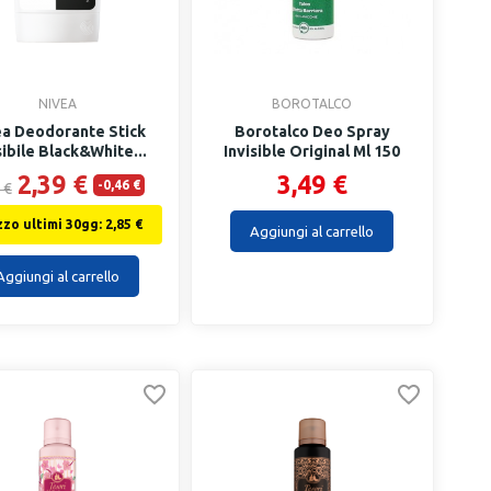
NIVEA
BOROTALCO
ea Deodorante Stick
Borotalco Deo Spray
sibile Black&white...
Invisible Original Ml 150
2,39 €
3,49 €
-0,46 €
 €
zo ultimi 30gg: 2,85 €
Aggiungi al carrello
Aggiungi al carrello