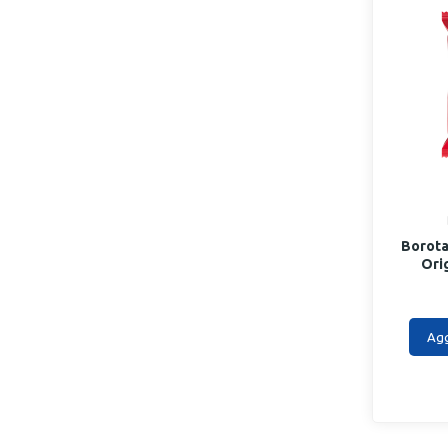
Borota
Ori
Agg