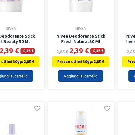
NIVEA
NIVEA
Deodorante Stick
Nivea Deodorante Stick
Niv
rl Beauty 50 Ml
Fresh Natural 50 Ml
Invi
2,39 €
2,39 €
-0,46 €
-0,46 €
2,85 €
2,85
ultimi 30gg: 2,85 €
Prezzo ultimi 30gg: 2,85 €
Prez
iungi al carrello
Aggiungi al carrello