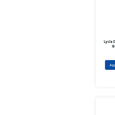
Malizia
17
Mantovani
3
Milan
1
Neutro roberts
11
Lycia
Nidra
7
B
Nivea
35
Perlier
2
Agg
Pino silvestre
1
Prep
1
Sauber
9
Setablu
1
Tesori d'oriente
4