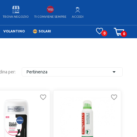
TROVA NEGOZIO
ACCEDI
TI CONVIENE SEMPRE
VOLANTINO
SOLARI
0
0

dina per:
Pertinenza