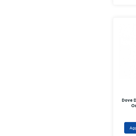
Dove D
Or
Agg