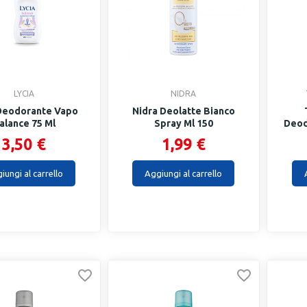
LYCIA
NIDRA
 Deodorante Vapo
Nidra Deolatte Bianco
alance 75 Ml
Spray Ml 150
Deod
3,50 €
1,99 €
iungi al carrello
Aggiungi al carrello