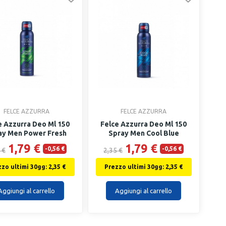
FELCE AZZURRA
FELCE AZZURRA
e Azzurra Deo Ml 150
Felce Azzurra Deo Ml 150
ay Men Power Fresh
Spray Men Cool Blue
1,79 €
1,79 €
-0,56 €
-0,56 €
 €
2,35 €
zo ultimi 30gg: 2,35 €
Prezzo ultimi 30gg: 2,35 €
Aggiungi al carrello
Aggiungi al carrello