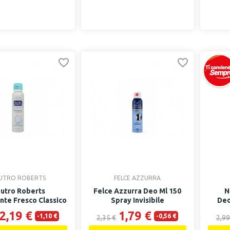
UTRO ROBERTS
FELCE AZZURRA
utro Roberts
Felce Azzurra Deo Ml 150
N
te Fresco Classico
Spray Invisibile
Deo
Spray...
2,19 €
1,79 €
-1,10 €
-0,56 €
2,35 €
2,99