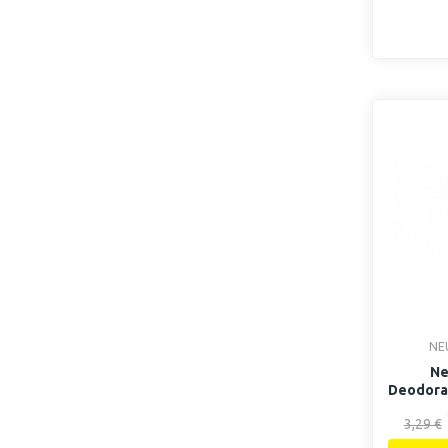
NE
Ne
Deodoran
3,29 €