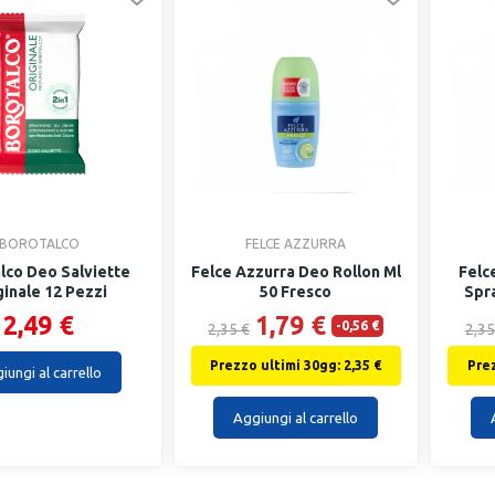
BOROTALCO
FELCE AZZURRA
lco Deo Salviette
Felce Azzurra Deo Rollon Ml
Felc
ginale 12 Pezzi
50 Fresco
Spr
2,49 €
1,79 €
-0,56 €
2,35 €
2,35
Prezzo ultimi 30gg: 2,35 €
Prez
iungi al carrello
Aggiungi al carrello