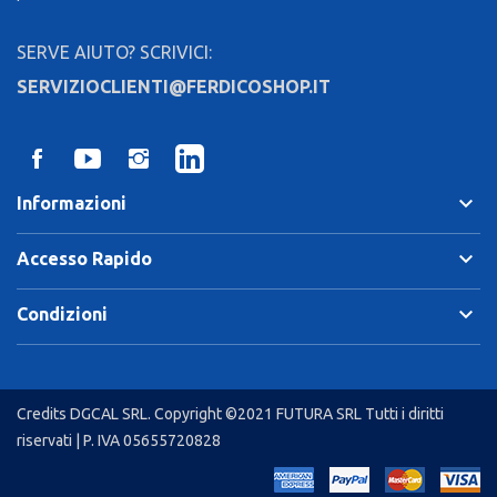
SERVE AIUTO? SCRIVICI:
SERVIZIOCLIENTI@FERDICOSHOP.IT
keyboard_arrow_down
Informazioni
keyboard_arrow_down
Accesso Rapido
keyboard_arrow_down
Condizioni
Credits
DGCAL SRL
. Copyright ©2021 FUTURA SRL Tutti i diritti
riservati | P. IVA 05655720828