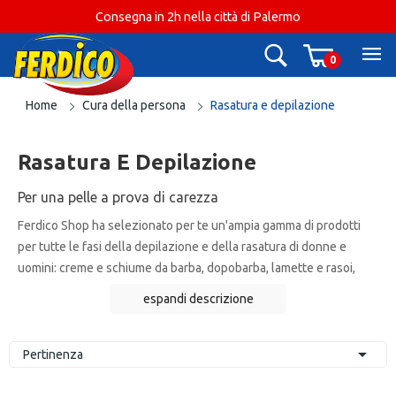
Consegna in 2h nella città di Palermo
0
Home
Cura della persona
Rasatura e depilazione
Rasatura E Depilazione
Per una pelle a prova di carezza
Ferdico Shop ha selezionato per te un'ampia gamma di prodotti
per tutte le fasi della depilazione e della rasatura di donne e
uomini: creme e schiume da barba, dopobarba, lamette e rasoi,
creme e strisce depilatorie.
espandi descrizione
Scegli la formulazione più adatta a te e lasciati conquistare dalle
nostri prezzi bassi tutti i giorni.

Pertinenza