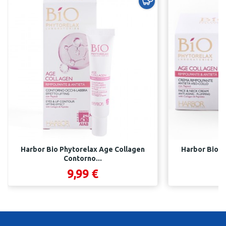
Harbor Bio Phytorelax Age Collagen
Harbor Bio P
Contorno...
C
9,99 €