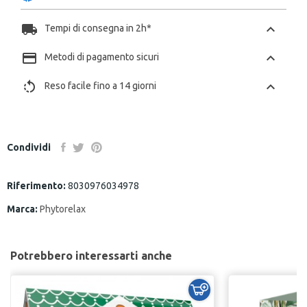
local_shipping
chevron_left
Tempi di consegna in 2h*
payment
chevron_left
Metodi di pagamento sicuri
rotate_left
chevron_left
Reso facile fino a 14 giorni
Condividi
Riferimento:
8030976034978
Marca:
Phytorelax
Potrebbero interessarti anche