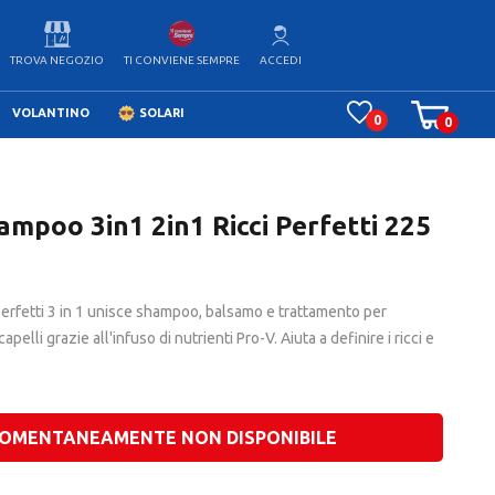
TROVA NEGOZIO
ACCEDI
TI CONVIENE SEMPRE
VOLANTINO
SOLARI
0
0
mpoo 3in1 2in1 Ricci Perfetti 225
erfetti 3 in 1 unisce shampoo, balsamo e trattamento per
pelli grazie all'infuso di nutrienti Pro-V. Aiuta a definire i ricci e
OMENTANEAMENTE NON DISPONIBILE