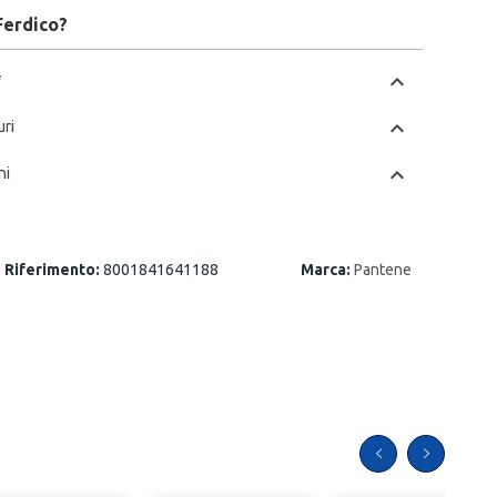
Ferdico?
chevron_left
*
chevron_left
uri
chevron_left
ni
Riferimento:
8001841641188
Marca:
Pantene