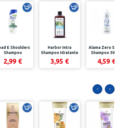
ad E Shoulders
Harbor Intra
Alama Zero Stress
Shampoo
Shampoo Idratante
Shampoo 300 Ml
tiprurito 250 Ml
Aloe E Mela...
Antiforfora
2,99 €
3,95 €
4,59 €