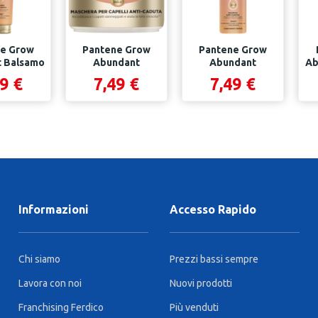
e Grow
Pantene Grow
Pantene Grow
 Balsamo
Abundant
Abundant
Ab
 Ml
Maschera 300 Ml
Shampoo 290 Ml
9 €
7,49 €
7,49 €
Informazioni
Accesso Rapido
Chi siamo
Prezzi bassi sempre
Lavora con noi
Nuovi prodotti
Franchising Ferdico
Più venduti