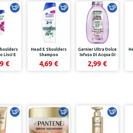
houlders
Head E Shoulders
Garnier Ultra Dolce
He
 Lisci E
Shampoo
Infuso Di Acqua Di
 250 Ml
Antiprurito 2in1
Riso &...
An
9 €
4,69 €
2,99 €
400 Ml