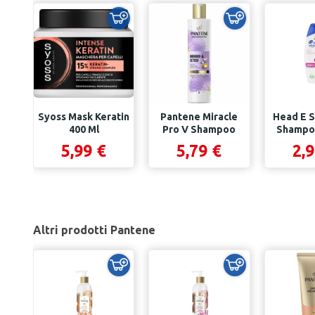
Syoss Mask Keratin
Pantene Miracle
Head E S
400 Ml
Pro V Shampoo
Shampoo
Morbidi E Setosi...
Setosi
5,99 €
5,79 €
2,9
Altri prodotti Pantene