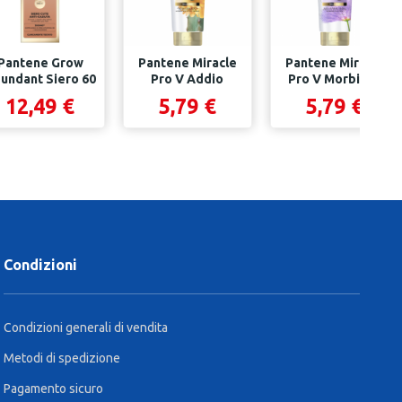
Pantene Grow
Pantene Miracle
Pantene Miracle
undant Siero 60
Pro V Addio
Pro V Morbidi E
ML
Crespo Con
Setosi Con...
12,49 €
5,79 €
5,79 €
Biotina,...
Condizioni
Condizioni generali di vendita
Metodi di spedizione
Pagamento sicuro