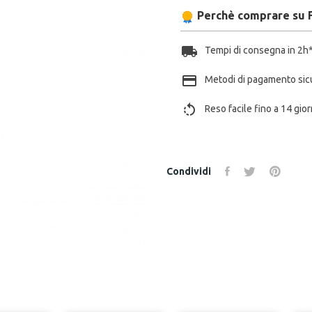
Perchè comprare su 
local_shipping
Tempi di consegna in 2h
payment
Metodi di pagamento sic
rotate_left
Reso facile fino a 14 gior
Condividi