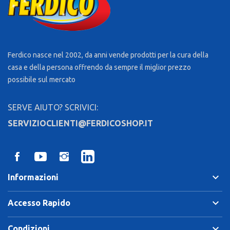
Ferdico nasce nel 2002, da anni vende prodotti per la cura della
casa e della persona offrendo da sempre il miglior prezzo
possibile sul mercato
SERVE AIUTO? SCRIVICI:
SERVIZIOCLIENTI@FERDICOSHOP.IT
keyboard_arrow_down
Informazioni
keyboard_arrow_down
Accesso Rapido
keyboard_arrow_down
Condizioni