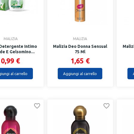
MALIZIA
MALIZIA
 Detergente Intimo
Malizia Deo Donna Sensual
Maliz
de E Gelsomino...
75 Ml
0,99 €
1,65 €
iungi al carrello
Aggiungi al carrello