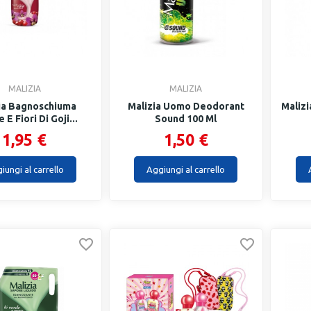
MALIZIA
MALIZIA
ia Bagnoschiuma
Malizia Uomo Deodorant
Maliz
 E Fiori Di Goji...
Sound 100 Ml
1,95 €
1,50 €
iungi al carrello
Aggiungi al carrello