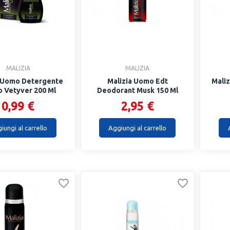
MALIZIA
MALIZIA
a Uomo Detergente
Malizia Uomo Edt
Mali
o Vetyver 200 Ml
Deodorant Musk 150 Ml
0,99 €
2,95 €
iungi al carrello
Aggiungi al carrello