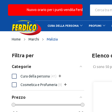
Consegna gratuita a partire da € 49,
CURA DELLA PERSONA
PROFUMI
Home
Marchi
Malizia
Elenco 
Filtra per
Categorie
Ci sono 50 p
+
Cura della persona
41
+
Cosmetica e Profumeria
9
Prezzo