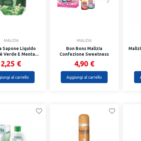
MALIZIA
MALIZIA
a Sapone Liquido
Bon Bons Malizia
Maliz
è Verde E Menta...
Confezione Sweetness
2023
2,25 €
4,90 €
iungi al carrello
Aggiungi al carrello