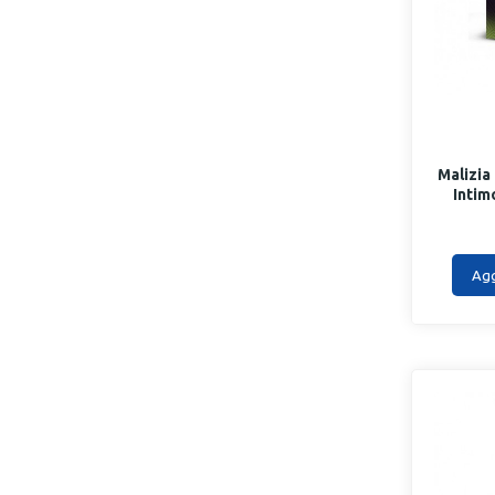
Malizi
Intim
Agg