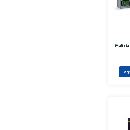
Malizi
Agg