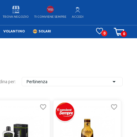
TROVA NEGOZIO
ACCEDI
TI CONVIENE SEMPRE
VOLANTINO
SOLARI
0
0

dina per:
Pertinenza