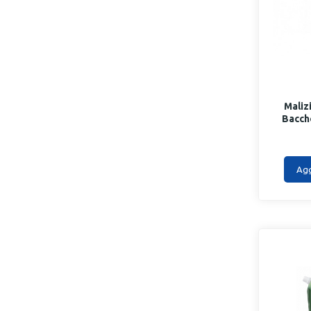
Maliz
Bacche
Agg