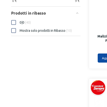
0
€
9
€
Prodotti in ribasso
0|0
40
Mostra solo prodotti in Ribasso
10
Maliz
Agg