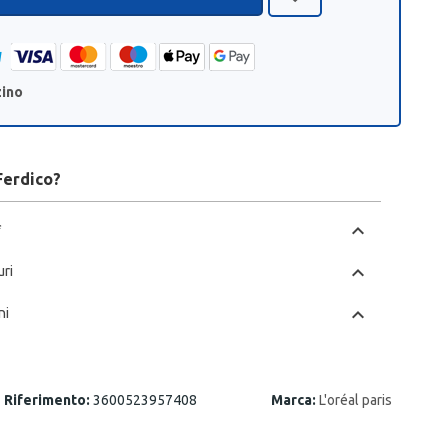
zino
Ferdico?
chevron_left
*
chevron_left
uri
chevron_left
ni
Riferimento:
3600523957408
Marca:
L'oréal paris