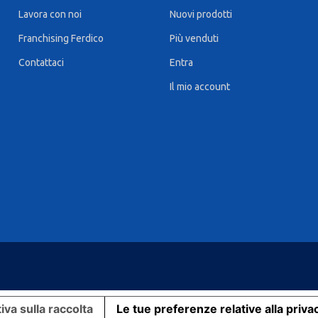
Lavora con noi
Nuovi prodotti
Franchising Ferdico
Più venduti
Contattaci
Entra
Il mio account
iva sulla raccolta
Le tue preferenze relative alla priva