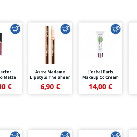
actor
Astra Madame
L'oréal Paris
o Matte
LipStylo The Sheer
Makeup Cc Cream
pfinity...
N° 1 , Clichè...
C'est Magic
R
00 €
6,90 €
14,00 €
Crema...