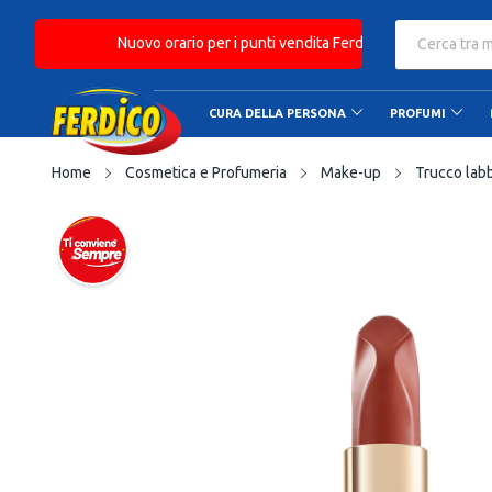
Nuovo orario per i punti vendita Ferdico: Orario continu
Consegna gratuita a partire da € 49
CURA DELLA PERSONA
PROFUMI
Home
Cosmetica e Profumeria
Make-up
Trucco lab