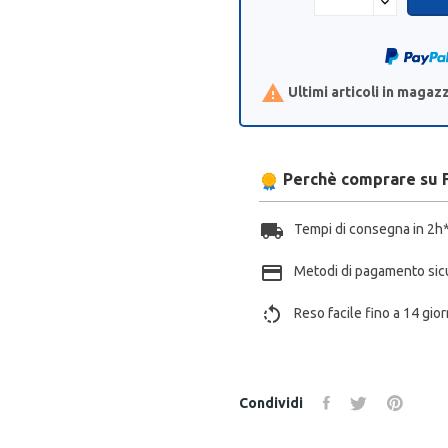

Ultimi articoli in magaz
Perchè comprare su 
local_shipping
Tempi di consegna in 2h
payment
Metodi di pagamento sic
rotate_left
Reso facile fino a 14 gior
Condividi