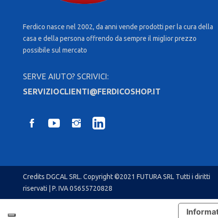
Ferdico nasce nel 2002, da anni vende prodotti per la cura della
casa e della persona offrendo da sempre il miglior prezzo
possibile sul mercato
SERVE AIUTO? SCRIVICI:
SERVIZIOCLIENTI@FERDICOSHOP.IT
Credits
DGCAL SRL
. Copyright ©2021 FUTURA SRL Tutti i diritti
riservati | P. IVA 05655720828
Informat