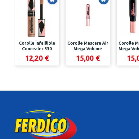
Corolle Infaillible
Corolle Mascara Air
Corolle M
Concealer 330
Mega Volume
Mega Vol
Pecan
Bl
12,20 €
15,00 €
15,