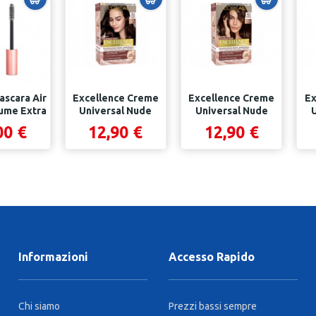
ascara Air
Excellence Creme
Excellence Creme
Ex
ume Extra
Universal Nude
Universal Nude
ack
Senza
Senza
00 €
12,90 €
12,90 €
Ammoniaca...
Ammoniaca...
Informazioni
Accesso Rapido
Chi siamo
Prezzi bassi sempre