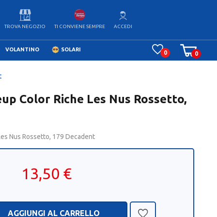
TROVA NEGOZIO
ACCEDI
TI CONVIENE SEMPRE
VOLANTINO
SOLARI
0
0
t
eup Color Riche Les Nus Rossetto,
 Les Nus Rossetto, 179 Decadent
13,50 €
AGGIUNGI AL CARRELLO