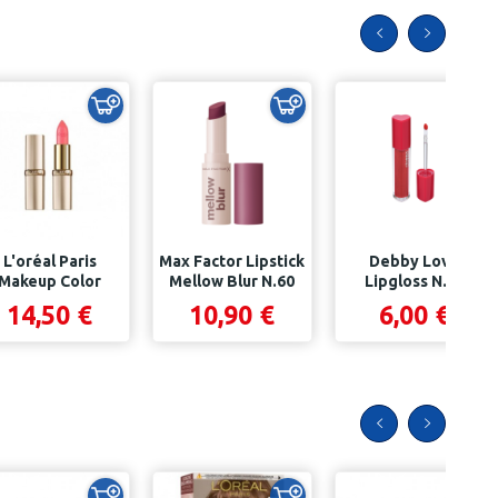
L'oréal Paris
Max Factor Lipstick
Debby Love
Makeup Color
Mellow Blur N.60
Lipgloss N.03
iche Rossetto...
Blur Burgundy
Explosive Red
14,50 €
10,90 €
6,00 €