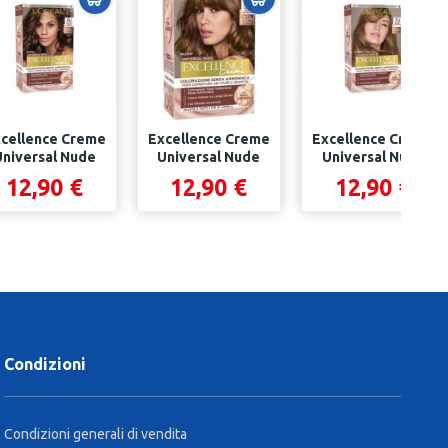
cellence Creme
Excellence Creme
Excellence Creme
Universal Nude
Universal Nude
Universal Nude
Senza
Senza
Senza
12,90 €
12,90 €
12,90 €
Ammoniaca...
Ammoniaca...
Ammoniaca...
Condizioni
Condizioni generali di vendita