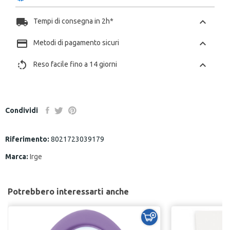
local_shipping
chevron_left
Tempi di consegna in 2h*
payment
chevron_left
Metodi di pagamento sicuri
rotate_left
chevron_left
Reso facile fino a 14 giorni
Condividi
Riferimento:
8021723039179
Marca:
Irge
Potrebbero interessarti anche