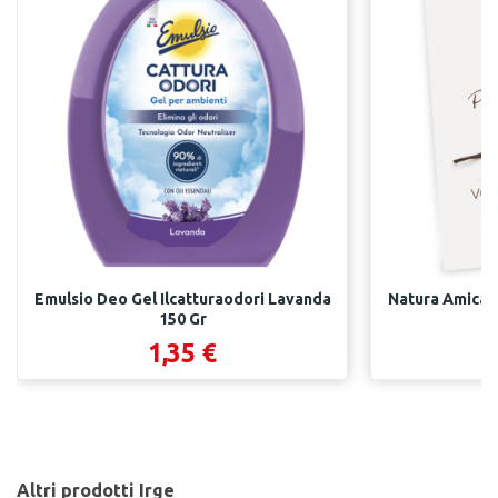
Emulsio Deo Gel Ilcatturaodori Lavanda
Natura Amica S
150 Gr
1,35 €
Altri prodotti Irge